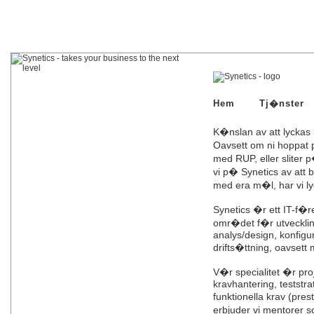
Hem
Tj�nster
K�nslan av att lycka
Oavsett om ni hoppat p
med RUP, eller sliter 
vi p� Synetics av att 
med era m�l, har vi l
Synetics �r ett IT-f�
omr�det f�r utveckling
analys/design, konfigu
drifts�ttning, oavsett 
V�r specialitet �r pro
kravhantering, teststra
funktionella krav (pr
erbjuder vi mentorer s